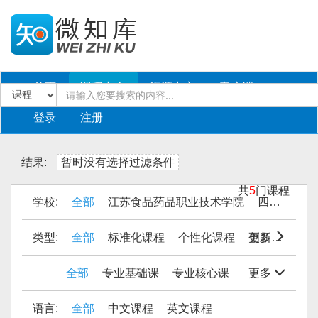
首页
课程中心
资源中心
客户端
登录
注册
结果:
暂时没有选择过滤条件
共
5
门课程
学校:
全部
江苏食品药品职业技术学院
四川工商职业技术学院
类型:
全部
标准化课程
个性化课程
更多
创新课程
全部
专业基础课
专业核心课
更多
语言:
全部
中文课程
英文课程