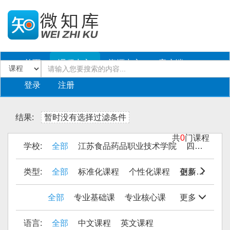
首页
课程中心
资源中心
客户端
登录
注册
结果:
暂时没有选择过滤条件
共
0
门课程
学校:
全部
江苏食品药品职业技术学院
四川工商职业技术学院
类型:
全部
标准化课程
个性化课程
更多
创新课程
全部
专业基础课
专业核心课
更多
语言:
全部
中文课程
英文课程