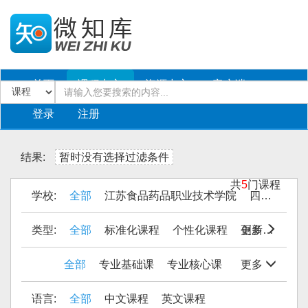
首页
课程中心
资源中心
客户端
登录
注册
结果:
暂时没有选择过滤条件
共
5
门课程
学校:
全部
江苏食品药品职业技术学院
四川工商职业技术学院
类型:
全部
标准化课程
个性化课程
更多
创新课程
全部
专业基础课
专业核心课
更多
语言:
全部
中文课程
英文课程