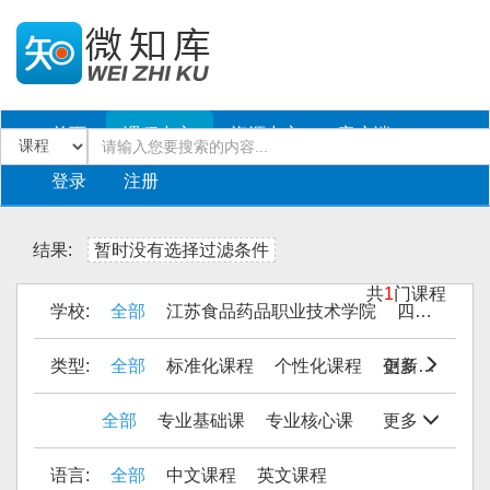
首页
课程中心
资源中心
客户端
登录
注册
结果:
暂时没有选择过滤条件
共
1
门课程
学校:
全部
江苏食品药品职业技术学院
四川工商职业技术学院
类型:
全部
标准化课程
个性化课程
更多
创新课程
全部
专业基础课
专业核心课
更多
语言:
全部
中文课程
英文课程